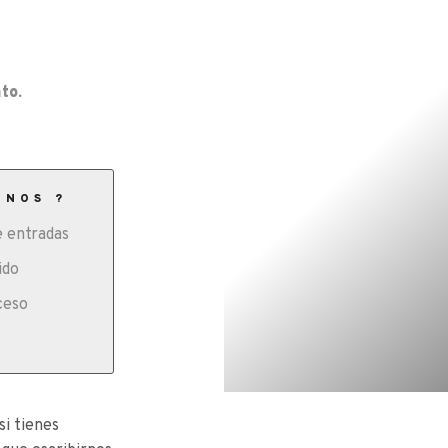
to.
ONOS ?
 entradas
ido
ceso
si tienes