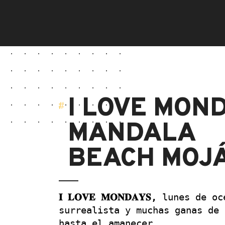
I LOVE MON
MANDALA
BEACH MOJ
𝐈 𝐋𝐎𝐕𝐄 𝐌𝐎𝐍𝐃𝐀𝐘𝐒, 
lunes de océ
surrealista y muchas ganas de 
hasta el amanecer.