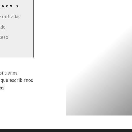
ONOS ?
 entradas
ido
ceso
si tienes
 que escribirnos
om