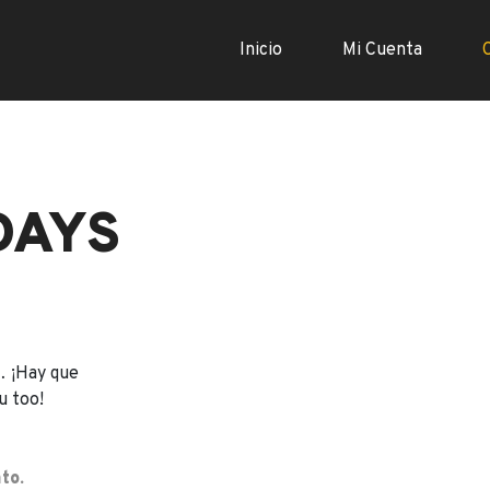
Inicio
Mi Cuenta
DAYS
… ¡Hay que
u too!
to.