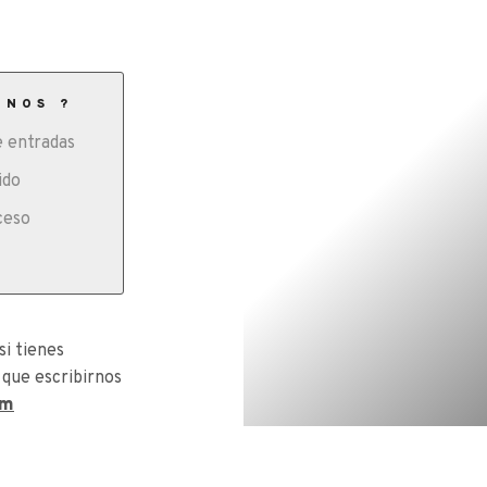
ONOS ?
 entradas
ido
ceso
si tienes
 que escribirnos
om